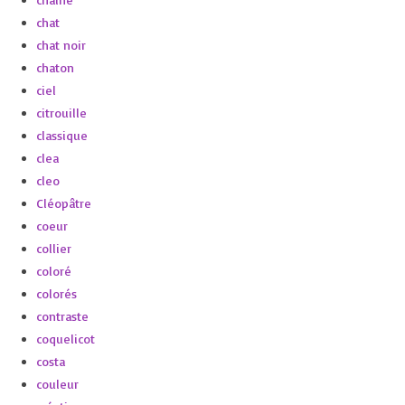
chat
chat noir
chaton
ciel
citrouille
classique
clea
cleo
Cléopâtre
coeur
collier
coloré
colorés
contraste
coquelicot
costa
couleur