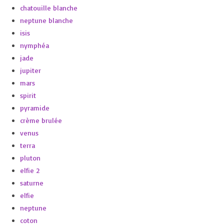
chatouille blanche
neptune blanche
isis
nymphéa
jade
jupiter
mars
spirit
pyramide
crème brulée
venus
terra
pluton
elfie 2
saturne
elfie
neptune
coton