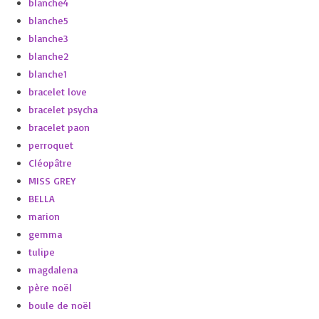
blanche4
blanche5
blanche3
blanche2
blanche1
bracelet love
bracelet psycha
bracelet paon
perroquet
Cléopâtre
MISS GREY
BELLA
marion
gemma
tulipe
magdalena
père noël
boule de noël