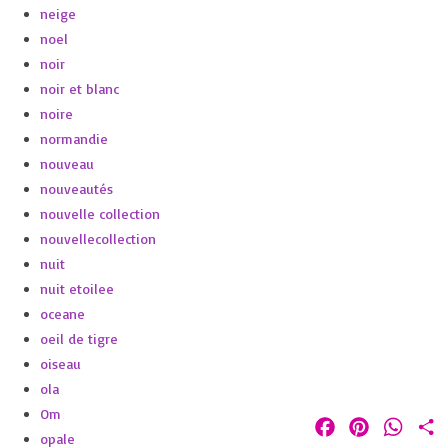
neige
noel
noir
noir et blanc
noire
normandie
nouveau
nouveautés
nouvelle collection
nouvellecollection
nuit
nuit etoilee
oceane
oeil de tigre
oiseau
ola
Om
Facebook
Pinterest
Whats
P
opale