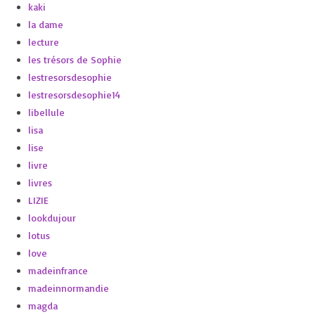
kaki
la dame
lecture
les trésors de Sophie
lestresorsdesophie
lestresorsdesophie14
libellule
lisa
lise
livre
livres
LIZIE
lookdujour
lotus
love
madeinfrance
madeinnormandie
magda