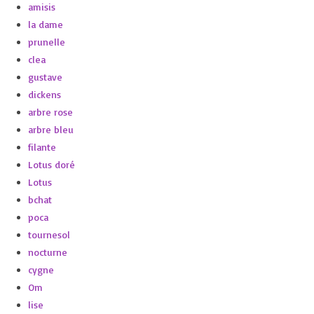
amisis
la dame
prunelle
clea
gustave
dickens
arbre rose
arbre bleu
filante
Lotus doré
Lotus
bchat
poca
tournesol
nocturne
cygne
Om
lise