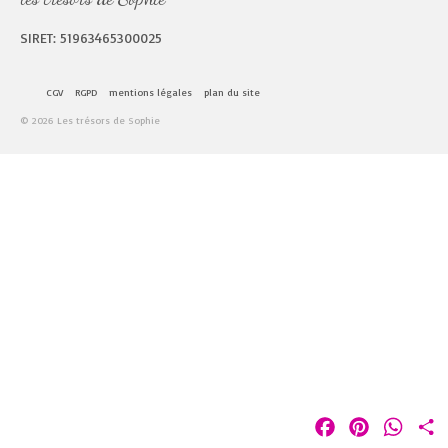
SIRET: 51963465300025
CGV
RGPD
mentions légales
plan du site
© 2026 Les trésors de Sophie
Facebook
Pinterest
Whats
P