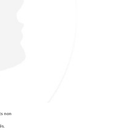
ts non
és.