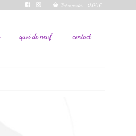
Votre panier
-
0,00
€
s
quoi de neuf
contact