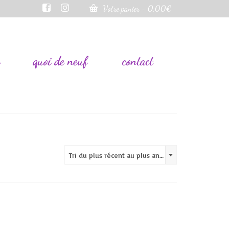
Votre panier
-
0,00
€
s
quoi de neuf
contact
Tri du plus récent au plus ancien