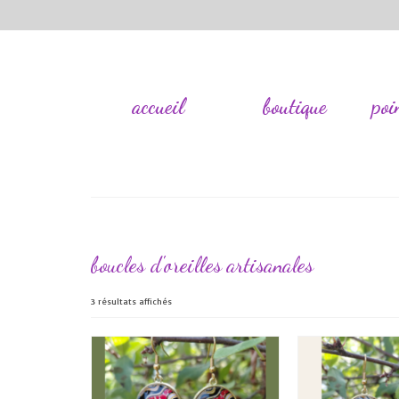
accueil
boutique
poi
boucles d'oreilles artisanales
Trié
3 résultats affichés
du
plus
récent
au
plus