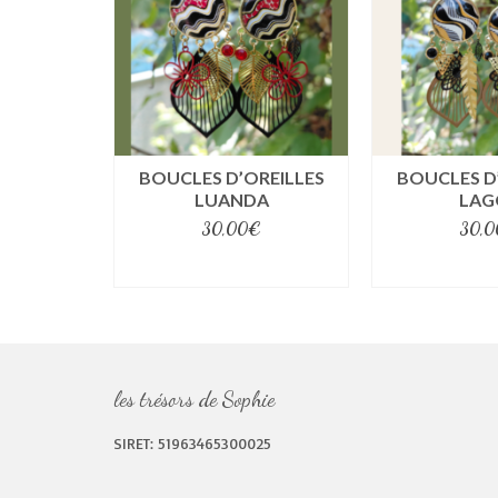
ancien
BOUCLES D’OREILLES
BOUCLES D
LUANDA
LAG
30,00
€
30,0
select options
select o
les trésors de Sophie
SIRET: 51963465300025