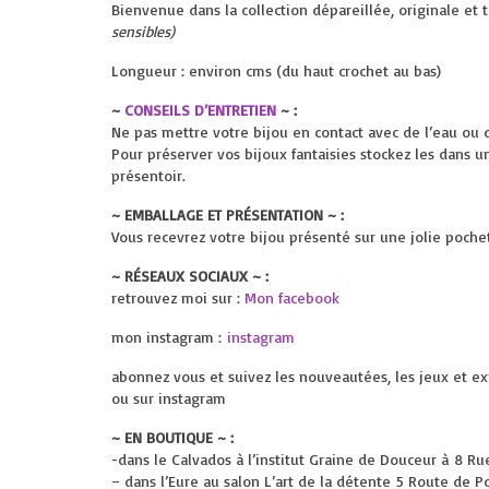
Bienvenue dans la collection dépareillée, originale et
sensibles)
Longueur : environ cms (du haut crochet au bas)
~
CONSEILS D’ENTRETIEN
~ :
Ne pas mettre votre bijou en contact avec de l’eau ou 
Pour préserver vos bijoux fantaisies stockez les dans u
présentoir.
~ EMBALLAGE ET PRÉSENTATION ~ :
Vous recevrez votre bijou présenté sur une jolie pochette
~ RÉSEAUX SOCIAUX ~ :
retrouvez moi sur :
Mon facebook
mon instagram :
instagram
abonnez vous et suivez les nouveautées, les jeux et ex
ou sur instagram
~ EN BOUTIQUE ~ :
-dans le Calvados à l’institut Graine de Douceur à
8 Ru
– dans l’Eure au salon L’art de la détente
5 Route de P