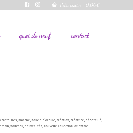
Votre panier
-
0,00
€
s
quoi de neuf
contact
x fantaisies
,
blanche
,
boucle d'oreille
,
création
,
créatrice
,
dépareillé
,
it main
,
nouveau
,
nouveautés
,
nouvelle collection
,
orientale