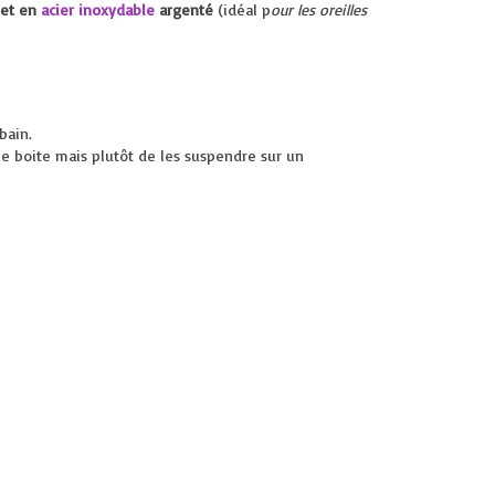
et en
acier inoxydable
argenté
(idéal p
our les oreilles
bain.
ne boite mais plutôt de les suspendre sur un