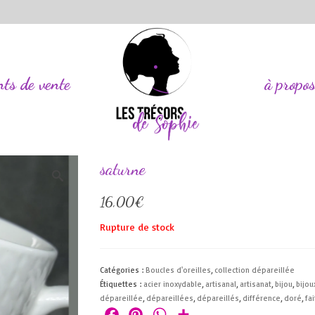
nts de vente
à propo
saturne
16,00
€
Rupture de stock
Catégories :
Boucles d'oreilles
,
collection dépareillée
Étiquettes :
acier inoxydable
,
artisanal
,
artisanat
,
bijou
,
bijou
dépareillée
,
dépareillées
,
dépareillés
,
différence
,
doré
,
fa
Facebook
Pinterest
WhatsApp
Partager