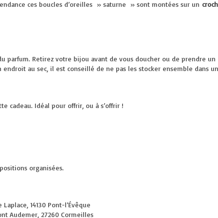
 tendance ces boucles d’oreilles » saturne » sont montées sur un
croch
du parfum. Retirez votre bijou avant de vous doucher ou de prendre un 
n endroit au sec, il est conseillé de ne pas les stocker ensemble dans u
 cadeau. Idéal pour offrir, ou à s’offrir !
positions organisées.
e Laplace, 14130 Pont-l’Évêque
ont Audemer, 27260 Cormeilles