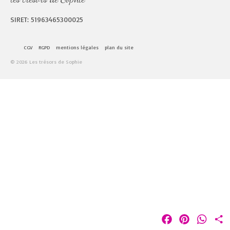
SIRET: 51963465300025
CGV
RGPD
mentions légales
plan du site
© 2026 Les trésors de Sophie
Facebook
Pinterest
Whats
P