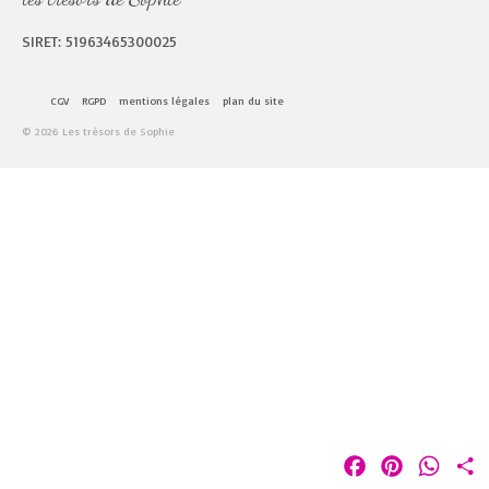
SIRET: 51963465300025
CGV
RGPD
mentions légales
plan du site
© 2026 Les trésors de Sophie
Facebook
Pinterest
Whats
P