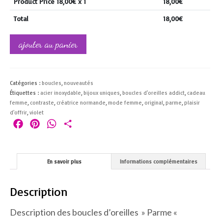
Product Price
18,00
€ x 1
18,00
€
Total
18,00
€
quantité
ajouter au panier
de
boucles
d'oreilles
parme
Catégories :
boucles
,
nouveautés
Étiquettes :
acier inoxydable
,
bijoux uniques
,
boucles d'oreilles addict
,
cadeau
femme
,
contraste
,
créatrice normande
,
mode femme
,
original
,
parme
,
plaisir
d'offrir
,
violet
Facebook
Pinterest
WhatsApp
Partager
En savoir plus
Informations complémentaires
Description
Description des boucles d’oreilles » Parme «