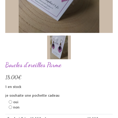
Boucles d’oreilles Parme
18,00
€
1 en stock
je souhaite une pochette cadeau
oui
non