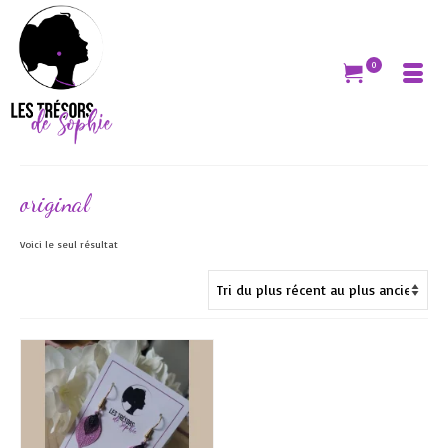
0
original
Voici le seul résultat