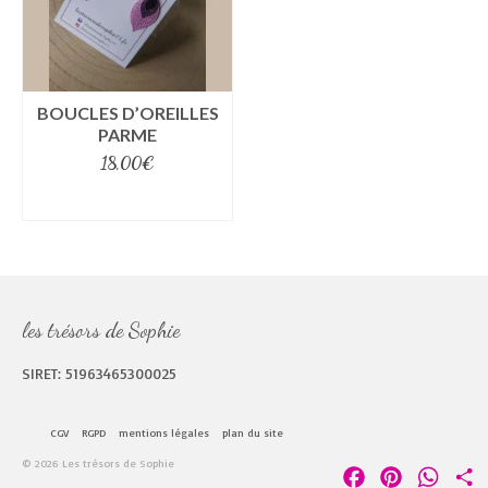
BOUCLES D’OREILLES
PARME
18,00
€
select options
les trésors de Sophie
SIRET: 51963465300025
CGV
RGPD
mentions légales
plan du site
© 2026 Les trésors de Sophie
Facebook
Pinterest
Whats
P