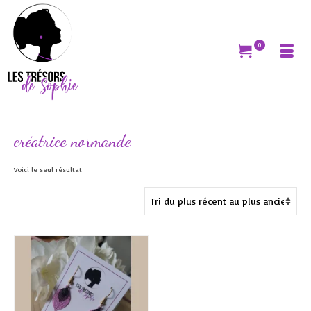
0
créatrice normande
Voici le seul résultat