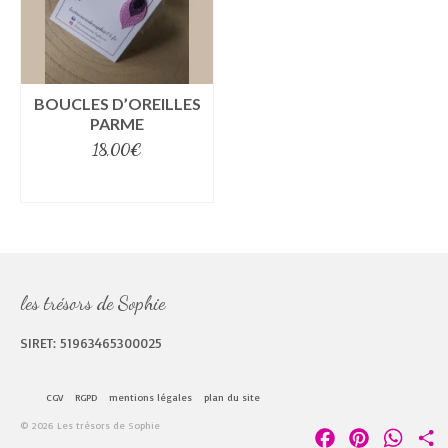
BOUCLES D’OREILLES
PARME
18,00
€
select options
les trésors de Sophie
SIRET: 51963465300025
CGV
RGPD
mentions légales
plan du site
© 2026 Les trésors de Sophie
Facebook
Pinterest
Whats
P