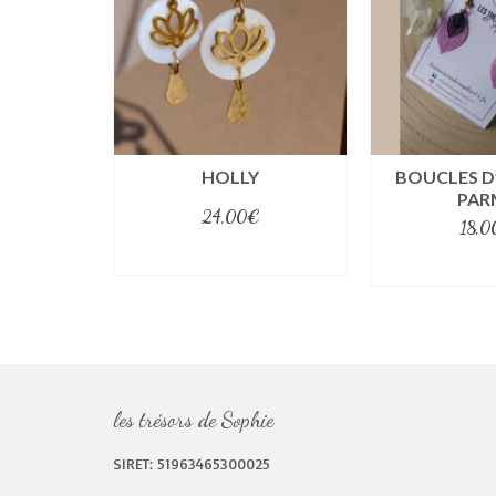
ancien
HOLLY
BOUCLES D
PAR
24,00
€
18,0
select options
select o
les trésors de Sophie
SIRET: 51963465300025