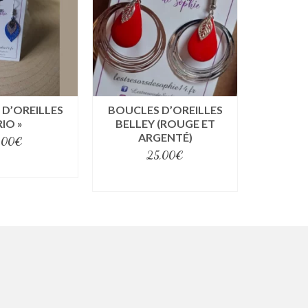
D’OREILLES
BOUCLES D’OREILLES
RIO »
BELLEY (ROUGE ET
ARGENTÉ)
,00
€
25,00
€
t options
select options