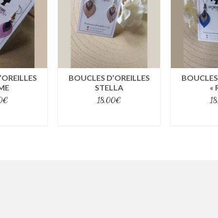
’OREILLES
BOUCLES D’OREILLES
BOUCLES 
ME
STELLA
« 
0
€
18,00
€
18
ptions
select options
selec