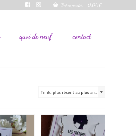
Votre panier
-
0,00
€
s
quoi de neuf
contact
Tri du plus récent au plus ancien