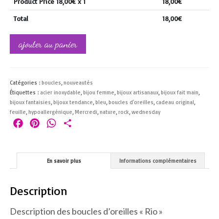
Product Price
18,00
€ x 1
18,00
€
Total
18,00
€
quantité
ajouter au panier
de
boucles
d'oreilles
"rio"
Catégories :
boucles
,
nouveautés
Étiquettes :
acier inoxydable
,
bijou femme
,
bijoux artisanaux
,
bijoux fait main
,
bijoux fantaisies
,
bijoux tendance
,
bleu
,
boucles d'oreilles
,
cadeau original
,
feuille
,
hypoallergénique
,
Mercredi
,
nature
,
rock
,
wednesday
Facebook
Pinterest
WhatsApp
Partager
En savoir plus
Informations complémentaires
Description
Description des boucles d’oreilles « Rio »