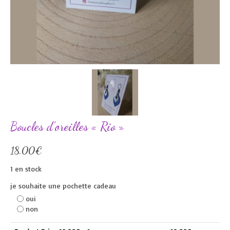
Boucles d’oreilles « Rio »
18,00
€
1 en stock
je souhaite une pochette cadeau
oui
non