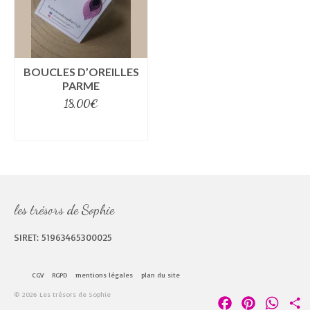
BOUCLES D’OREILLES
PARME
18,00
€
select options
les trésors de Sophie
SIRET: 51963465300025
CGV
RGPD
mentions légales
plan du site
© 2026 Les trésors de Sophie
Facebook
Pinterest
Whats
P