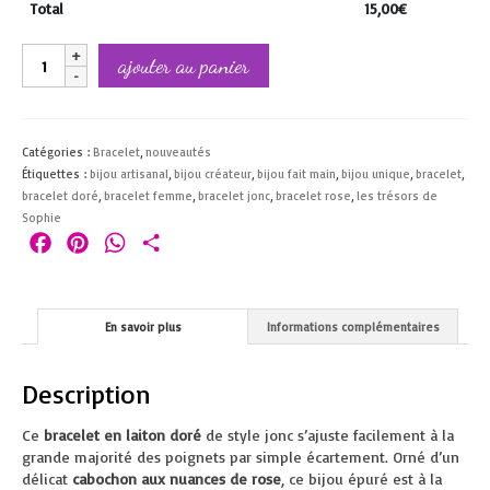
Total
15,00
€
quantité
ajouter au panier
de
bracelet
rêve
de
Catégories :
Bracelet
,
nouveautés
sakura
Étiquettes :
bijou artisanal
,
bijou créateur
,
bijou fait main
,
bijou unique
,
bracelet
,
bracelet doré
,
bracelet femme
,
bracelet jonc
,
bracelet rose
,
les trésors de
Sophie
Facebook
Pinterest
WhatsApp
Partager
En savoir plus
Informations complémentaires
Description
Ce
bracelet en laiton doré
de style jonc s’ajuste facilement à la
grande majorité des poignets par simple écartement. Orné d’un
délicat
cabochon aux nuances de rose
, ce bijou épuré est à la