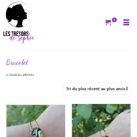
0
Bracelet
Trié
3 résultats affichés
du
plus
récent
au
plus
ancien