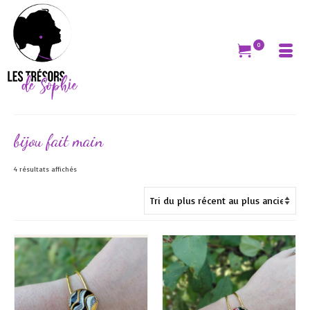
0
bijou fait main
Trié
4 résultats affichés
du
plus
récent
au
plus
ancien