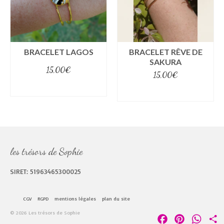
BRACELET LAGOS
BRACELET RÊVE DE
SAKURA
15,00
€
15,00
€
select options
select options
les trésors de Sophie
SIRET: 51963465300025
CGV
RGPD
mentions légales
plan du site
© 2026 Les trésors de Sophie
Facebook
Pinterest
Whats
P