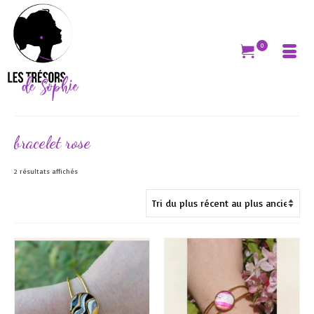
0
bracelet rose
Trié
2 résultats affichés
du
plus
récent
au
plus
ancien