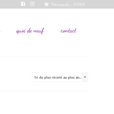
Votre panier
-
0,00
€
s
quoi de neuf
contact
Tri du plus récent au plus ancien