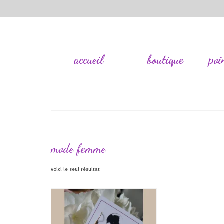
accueil
boutique
poi
mode femme
Voici le seul résultat