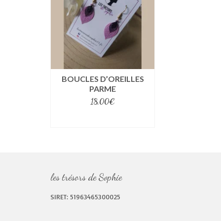
BOUCLES D’OREILLES
PARME
18,00
€
select options
les trésors de Sophie
SIRET: 51963465300025