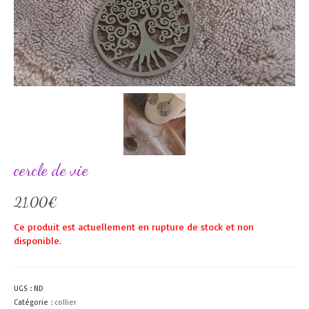
cercle de vie
21,00
€
Ce produit est actuellement en rupture de stock et non
disponible.
UGS :
ND
Catégorie :
collier