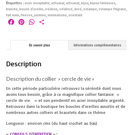
Étiquettes :
acier inoxydable
,
artisanal
,
artisanat
,
bijou
,
bijoux fantaisies
,
blanche
,
boucle d'oreille
,
création
,
créatrice
,
doré
,
estampe
,
estampe filigrane
,
fait main
,
finesse
,
jasmine
,
minimalisme
,
orientale
Facebook
Pinterest
WhatsApp
Partager
En savoir plus
Informations complémentaires
Description
Description du collier » cercle de vie «
En cette période particulière retrouvez la sérénité dont nous
avons tous besoin, grâce à ce magnifique collier fantaisie »
cercle de vie » et son pendentif en acier inoxydable argenté.
Retrouvez dans la boutique les boucles d’oreilles assortis et de
nombreux autres colliers et bracelets dans ce thème
Longueur : environ cms (du haut crochet au bas)
~
CONSEILS D’ENTRETIEN
~ :