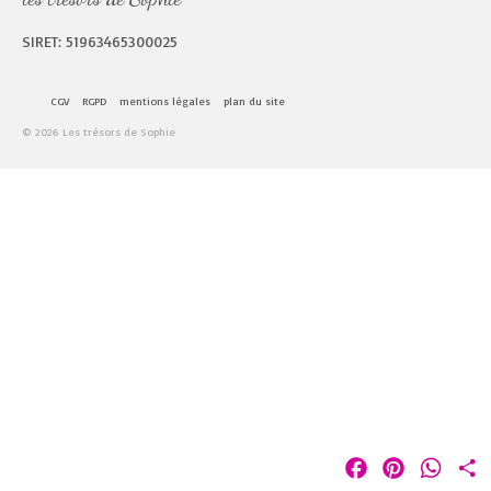
SIRET: 51963465300025
CGV
RGPD
mentions légales
plan du site
© 2026 Les trésors de Sophie
Facebook
Pinterest
Whats
P