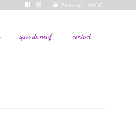
Votre panier
-
0,00
€
s
quoi de neuf
contact