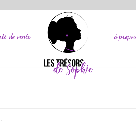
nts de vente
à propo
.