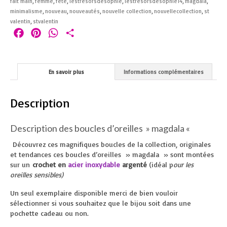
fait main
,
femme
,
fete
,
lestresorsdesophie
,
lestresorsdesophie14
,
magdala
,
minimalisme
,
nouveau
,
nouveautés
,
nouvelle collection
,
nouvellecollection
,
st
valentin
,
stvalentin
Facebook
Pinterest
WhatsApp
Partager
En savoir plus
Informations complémentaires
Description
Description des boucles d’oreilles » magdala «
Découvrez ces magnifiques boucles de la collection, originales
et tendances ces boucles d’oreilles » magdala » sont montées
sur un
crochet en
acier inoxydable
argenté
(idéal p
our les
oreilles sensibles)
Un seul exemplaire disponible merci de bien vouloir
sélectionner si vous souhaitez que le bijou soit dans une
pochette cadeau ou non.