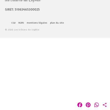
SIRET: 51963465300025
CGV
RGPD
mentions légales
plan du site
© 2026 Les trésors de Sophie
Facebook
Pinterest
Whats
P