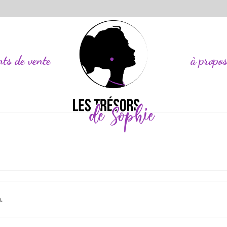
nts de vente
à propo
.