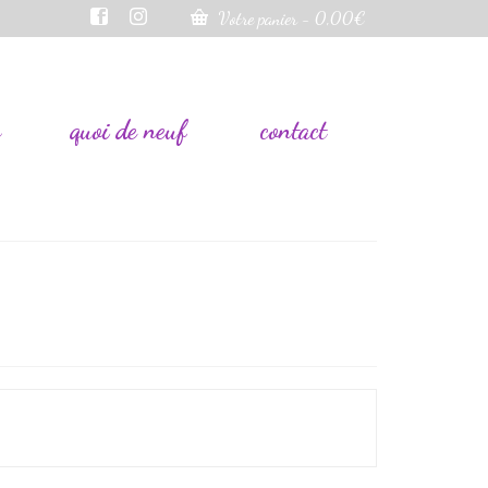
Votre panier
-
0,00
€
s
quoi de neuf
contact