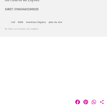
SIRET: 51963465300025
CGV
RGPD
mentions légales
plan du site
© 2026 Les trésors de Sophie
Facebook
Pinterest
Whats
P