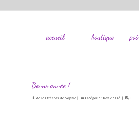
accueil
boutique
poi
Bonne année !
de
les trésors de Sophie
|
Catégorie :
Non classé
|
0