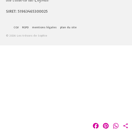
SIRET: 51963465300025
CGV
RGPD
mentions légales
plan du site
© 2026 Les trésors de Sophie
Facebook
Pinterest
Whats
P