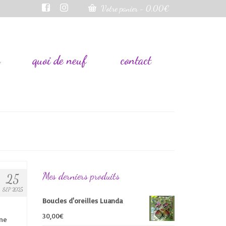
Votre panier
-
0,00
€
s
quoi de neuf
contact
Mes derniers produits
25
SEP 2025
Boucles d'oreilles Luanda
30,00
€
rne