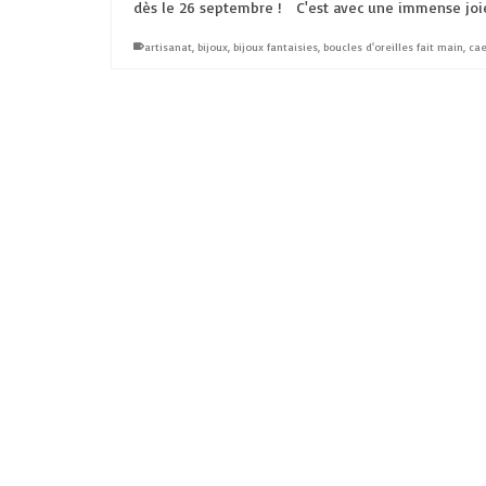
dès le 26 septembre ! C'est avec une immense joi
artisanat
,
bijoux
,
bijoux fantaisies
,
boucles d'oreilles fait main
,
ca