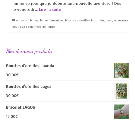
immense joie que je débute une nouvelle aventure ! Dès
le vendredi …
Lire la suite
artisanat
,
bijoux
,
bijoux fantaisies
,
boucles d'oreilles fait main
,
caen
,
ouverture
boutique caen
,
rives de l'orne
Mes derniers produits
Boucles d'oreilles Luanda
30,00
€
Boucles d'oreilles Lagos
30,00
€
Bracelet LAGOS
15,00
€