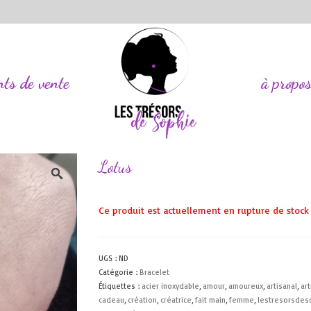
nts de vente
à propo
Lotus
Ce produit est actuellement en rupture de stock 
UGS :
ND
Catégorie :
Bracelet
Étiquettes :
acier inoxydable
,
amour
,
amoureux
,
artisanal
,
art
cadeau
,
création
,
créatrice
,
fait main
,
femme
,
lestresorsdes