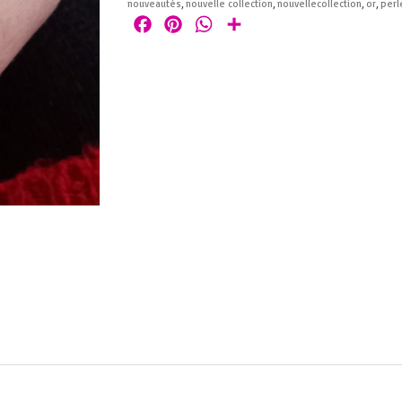
nouveautés
,
nouvelle collection
,
nouvellecollection
,
or
,
perl
Facebook
Pinterest
WhatsApp
Partager