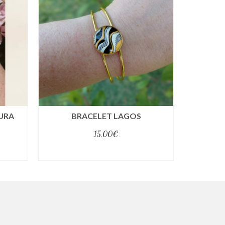
KURA
BRACELET LAGOS
BR
15,00
€
select options