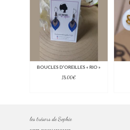
S PARME
BOUCLES D’OREILLES « RIO »
18,00
€
select options
les trésors de Sophie