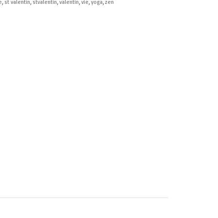
e
,
st valentin
,
stvalentin
,
valentin
,
vie
,
yoga
,
zen