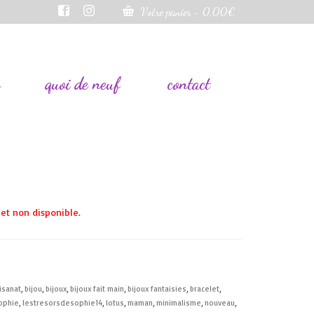
Votre panier
-
0,00
€
s
quoi de neuf
contact
et non disponible.
isanat
,
bijou
,
bijoux
,
bijoux fait main
,
bijoux fantaisies
,
bracelet
,
ophie
,
lestresorsdesophie14
,
lotus
,
maman
,
minimalisme
,
nouveau
,