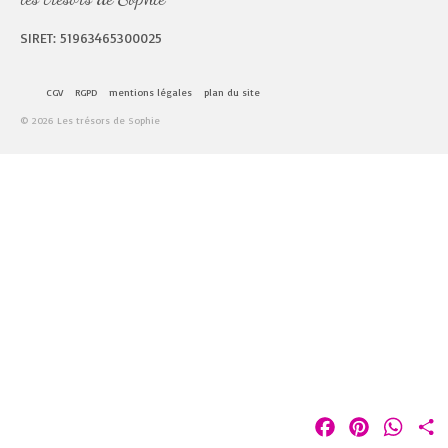
SIRET: 51963465300025
CGV
RGPD
mentions légales
plan du site
© 2026 Les trésors de Sophie
Facebook
Pinterest
Whats
P