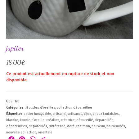
jupiter
18,00
€
Ce produit est actuellement en rupture de stock et non
disponible.
UGS :
ND
Catégories :
Boucles d'oreilles
,
collection dépareillée
Étiquettes :
acier inoxydable
,
artisanal
,
artisanat
,
bijou
,
bijoux fantaisies
,
blanche
,
boucle d'oreille
,
création
,
créatrice
,
dépareillé
,
dépareillée
,
dépareillées
,
dépareillés
,
différence
,
doré
,
fait main
,
nouveau
,
nouveautés
,
nouvelle collection
,
orientale