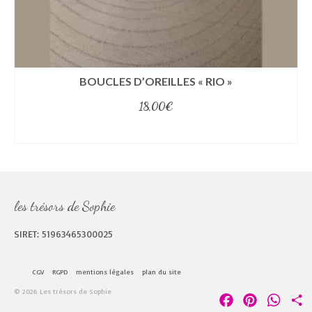
BOUCLES D’OREILLES « RIO »
18,00
€
select options
les trésors de Sophie
SIRET: 51963465300025
CGV
RGPD
mentions légales
plan du site
© 2026 Les trésors de Sophie
Facebook
Pinterest
Whats
P