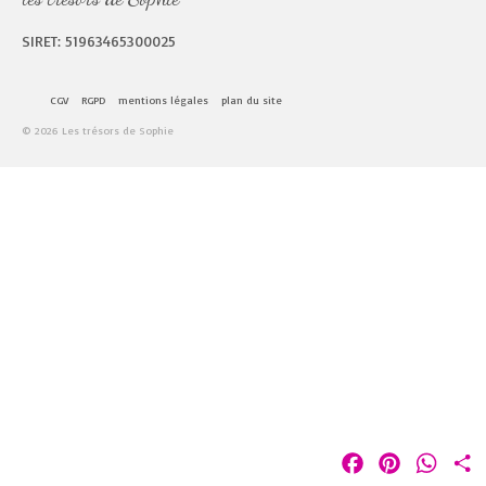
SIRET: 51963465300025
CGV
RGPD
mentions légales
plan du site
© 2026 Les trésors de Sophie
Facebook
Pinterest
Whats
P