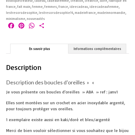
boutiquecréateur
,
cadeau
,
cadeaufemme
,
création
,
créatrice
,
doré
,
fabriqué en
france
,
fait main
,
femme
,
femmes
,
france
,
ideecadeau
,
ideecadeaufemme
,
lestresorsdesophie
,
lestresorsdesophie14
,
madeinfrance
,
madeinnormandie
,
minimalisme
,
nouveautés
Facebook
Pinterest
WhatsApp
Partager
En savoir plus
Informations complémentaires
Description
Description des boucles d’oreilles » «
Je vous présente ces boucles d’oreilles » ABA » ref : janv1
Elles sont montées sur un crochet en acier inoxydable argenté
,
pour toujours protéger vos oreilles.
1 exemplaire existe aussi en kaki/doré et bleu/argenté
Merci de bien vouloir sélectionner si vous souhaitez que le bijou