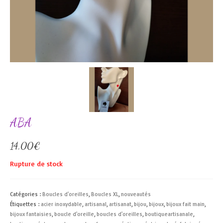
ABA
14,00
€
Rupture de stock
Catégories :
Boucles d'oreilles
,
Boucles XL
,
nouveautés
Étiquettes :
acier inoxydable
,
artisanal
,
artisanat
,
bijou
,
bijoux
,
bijoux fait main
,
bijoux fantaisies
,
boucle d'oreille
,
boucles d'oreilles
,
boutiqueartisanale
,