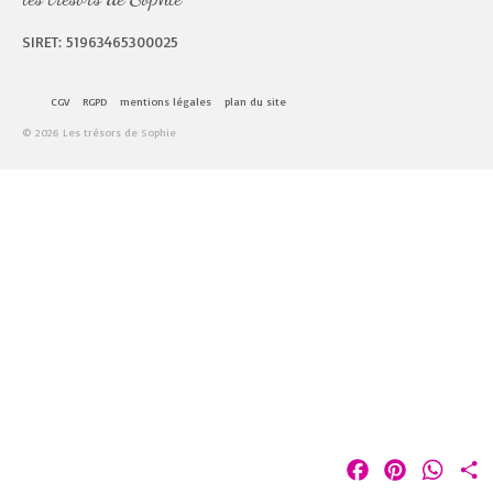
SIRET: 51963465300025
CGV
RGPD
mentions légales
plan du site
© 2026 Les trésors de Sophie
Facebook
Pinterest
Whats
P