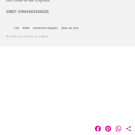
SIRET: 51963465300025
CGV
RGPD
mentions légales
plan du site
© 2026 Les trésors de Sophie
Facebook
Pinterest
Whats
P