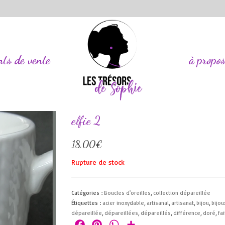
nts de vente
à propo
elfie 2
18,00
€
Rupture de stock
Catégories :
Boucles d'oreilles
,
collection dépareillée
Étiquettes :
acier inoxydable
,
artisanal
,
artisanat
,
bijou
,
bijou
dépareillée
,
dépareillées
,
dépareillés
,
différence
,
doré
,
fa
Facebook
Pinterest
WhatsApp
Partager