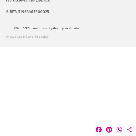
SIRET: 51963465300025
CGV
RGPD
mentions légales
plan du site
© 2026 Les trésors de Sophie
Facebook
Pinterest
Whats
P