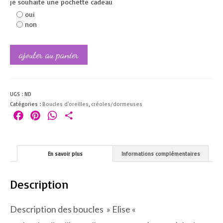
je souhaite une pochette cadeau
oui
non
ajouter au panier
UGS :
ND
Catégories :
Boucles d'oreilles
,
créoles/dormeuses
Facebook
Pinterest
WhatsApp
Partager
En savoir plus
Informations complémentaires
Description
Description des boucles » Elise «