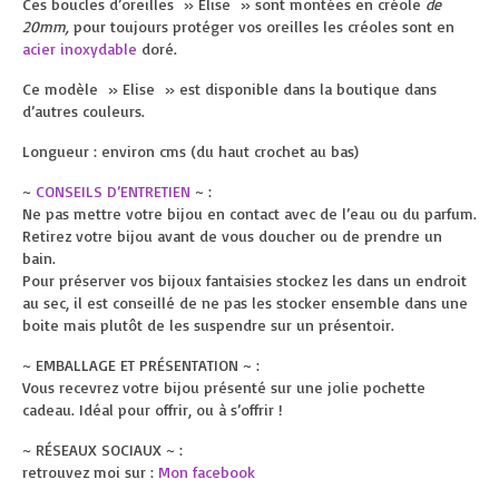
Ces boucles d’oreilles » Elise » sont montées en créole
de
20mm,
pour toujours protéger vos oreilles les créoles sont en
acier inoxydable
doré.
Ce modèle » Elise » est disponible dans la boutique dans
d’autres couleurs.
Longueur : environ cms (du haut crochet au bas)
~
CONSEILS D’ENTRETIEN
~ :
Ne pas mettre votre bijou en contact avec de l’eau ou du parfum.
Retirez votre bijou avant de vous doucher ou de prendre un
bain.
Pour préserver vos bijoux fantaisies stockez les dans un endroit
au sec, il est conseillé de ne pas les stocker ensemble dans une
boite mais plutôt de les suspendre sur un présentoir.
~ EMBALLAGE ET PRÉSENTATION ~ :
Vous recevrez votre bijou présenté sur une jolie pochette
cadeau. Idéal pour offrir, ou à s’offrir !
~ RÉSEAUX SOCIAUX ~ :
retrouvez moi sur :
Mon facebook