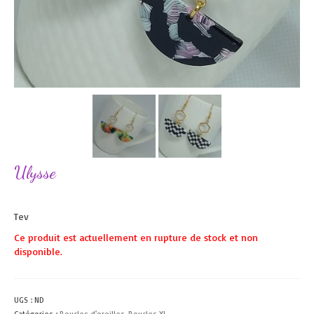
Ulysse
Tev
Ce produit est actuellement en rupture de stock et non
disponible.
UGS :
ND