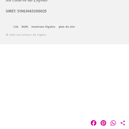
SIRET: 51963465300025
CGV
RGPD
mentions légales
plan du site
© 2026 Les trésors de Sophie
Facebook
Pinterest
Whats
P