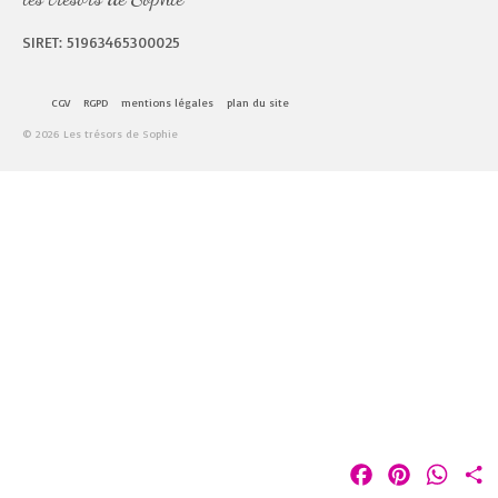
SIRET: 51963465300025
CGV
RGPD
mentions légales
plan du site
© 2026 Les trésors de Sophie
Facebook
Pinterest
Whats
P