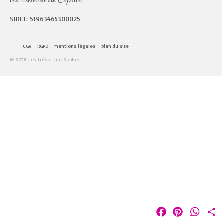
SIRET: 51963465300025
CGV
RGPD
mentions légales
plan du site
© 2026 Les trésors de Sophie
Facebook
Pinterest
Whats
P