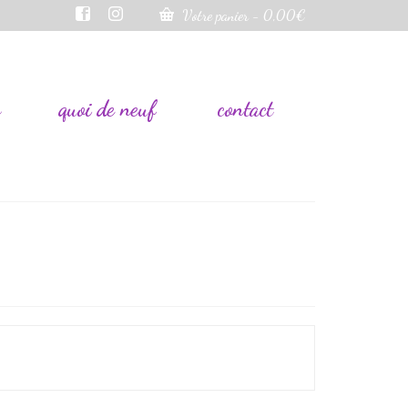
Votre panier
-
0,00
€
s
quoi de neuf
contact