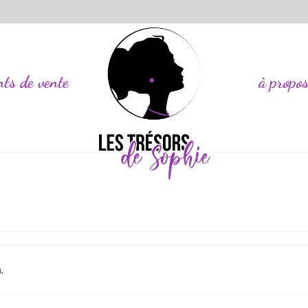
nts de vente
à propo
.