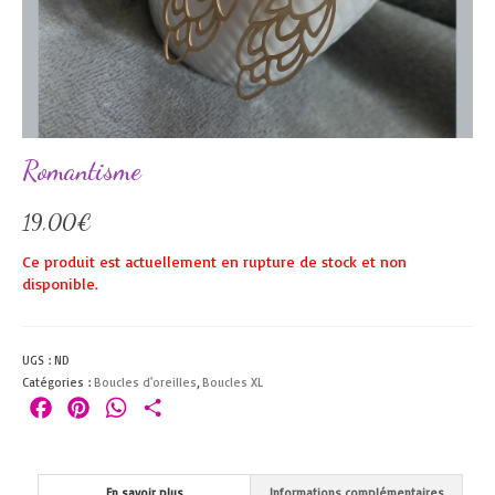
Romantisme
19,00
€
Ce produit est actuellement en rupture de stock et non
disponible.
UGS :
ND
Catégories :
Boucles d'oreilles
,
Boucles XL
Facebook
Pinterest
WhatsApp
Partager
En savoir plus
Informations complémentaires