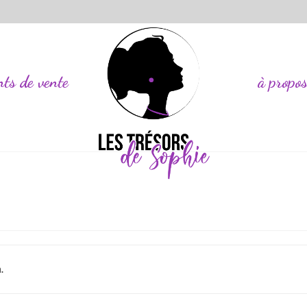
nts de vente
à propo
.