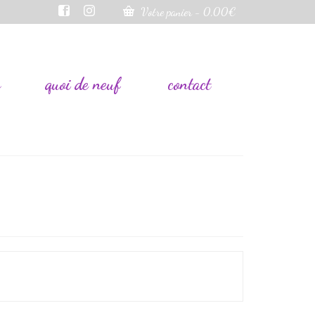
Votre panier
-
0,00
€
s
quoi de neuf
contact