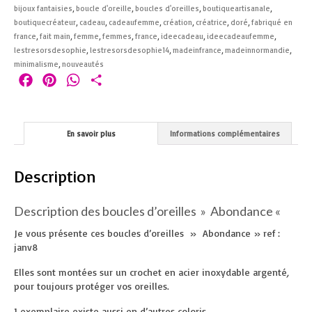
bijoux fantaisies
,
boucle d'oreille
,
boucles d'oreilles
,
boutiqueartisanale
,
boutiquecréateur
,
cadeau
,
cadeaufemme
,
création
,
créatrice
,
doré
,
fabriqué en
france
,
fait main
,
femme
,
femmes
,
france
,
ideecadeau
,
ideecadeaufemme
,
lestresorsdesophie
,
lestresorsdesophie14
,
madeinfrance
,
madeinnormandie
,
minimalisme
,
nouveautés
Facebook
Pinterest
WhatsApp
Partager
En savoir plus
Informations complémentaires
Description
Description des boucles d’oreilles » Abondance «
Je vous présente ces boucles d’oreilles » Abondance » ref :
janv8
Elles sont montées sur un crochet en acier inoxydable argenté
,
pour toujours protéger vos oreilles.
1 exemplaire existe aussi en d’autres coloris