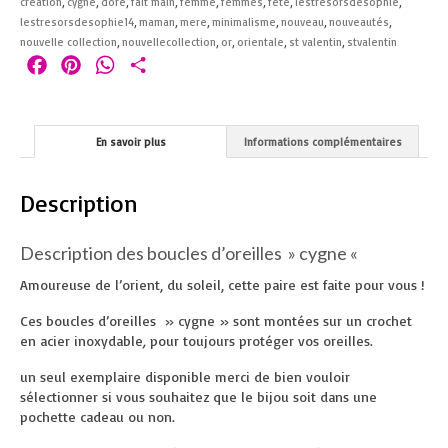
création
,
cygne
,
doré
,
fait main
,
femme
,
femmes
,
fete
,
lestresorsdesophie
,
lestresorsdesophie14
,
maman
,
mere
,
minimalisme
,
nouveau
,
nouveautés
,
nouvelle collection
,
nouvellecollection
,
or
,
orientale
,
st valentin
,
stvalentin
Facebook
Pinterest
WhatsApp
Partager
En savoir plus
Informations complémentaires
Description
Description des boucles d’oreilles » cygne «
Amoureuse de l’orient, du soleil, cette paire est faite pour vous !
Ces boucles d’oreilles » cygne » sont montées sur un crochet
en acier inoxydable
,
pour toujours protéger vos oreilles.
un seul exemplaire disponible merci de bien vouloir
sélectionner si vous souhaitez que le bijou soit dans une
pochette cadeau ou non.