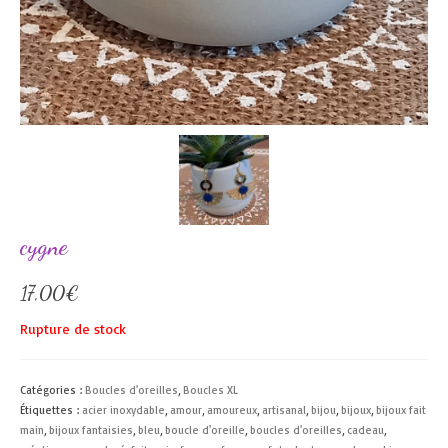
cygne
17,00
€
Rupture de stock
Catégories :
Boucles d'oreilles
,
Boucles XL
Étiquettes :
acier inoxydable
,
amour
,
amoureux
,
artisanal
,
bijou
,
bijoux
,
bijoux fait
main
,
bijoux fantaisies
,
bleu
,
boucle d'oreille
,
boucles d'oreilles
,
cadeau
,