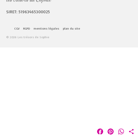
SIRET: 51963465300025
CGV
RGPD
mentions légales
plan du site
© 2026 Les trésors de Sophie
Facebook
Pinterest
Whats
P