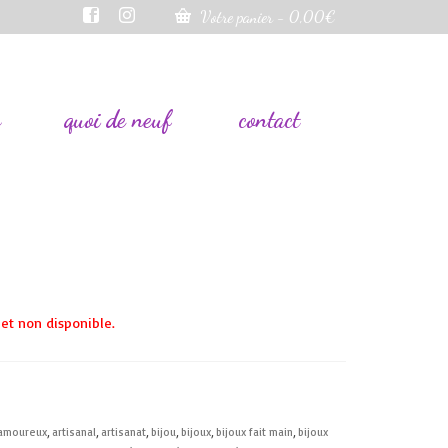
Votre panier
-
0,00
€
s
quoi de neuf
contact
et non disponible.
amoureux
,
artisanal
,
artisanat
,
bijou
,
bijoux
,
bijoux fait main
,
bijoux