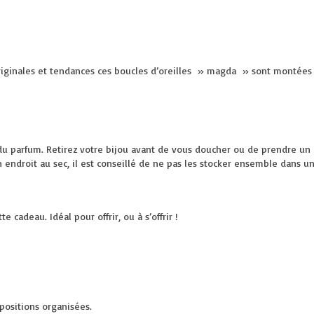
riginales et tendances ces boucles d’oreilles » magda » sont montées
du parfum. Retirez votre bijou avant de vous doucher ou de prendre un 
n endroit au sec, il est conseillé de ne pas les stocker ensemble dans u
 cadeau. Idéal pour offrir, ou à s’offrir !
positions organisées.