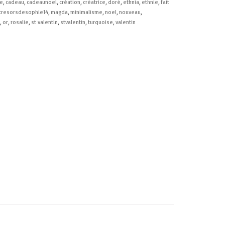
e
,
cadeau
,
cadeaunoel
,
création
,
créatrice
,
doré
,
ethnia
,
ethnie
,
fait
tresorsdesophie14
,
magda
,
minimalisme
,
noel
,
nouveau
,
,
or
,
rosalie
,
st valentin
,
stvalentin
,
turquoise
,
valentin