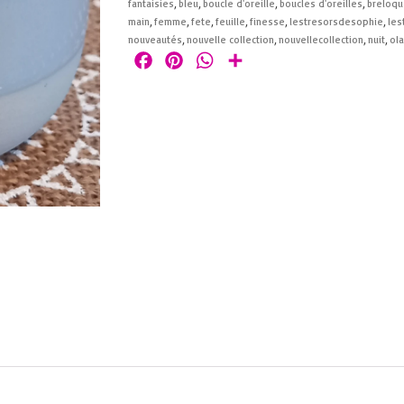
fantaisies
,
bleu
,
boucle d'oreille
,
boucles d'oreilles
,
breloqu
main
,
femme
,
fete
,
feuille
,
finesse
,
lestresorsdesophie
,
les
nouveautés
,
nouvelle collection
,
nouvellecollection
,
nuit
,
ola
Facebook
Pinterest
WhatsApp
Partager