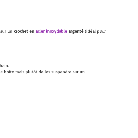
 sur un
crochet en
acier inoxydable
argenté
(idéal p
our
bain.
ne boite mais plutôt de les suspendre sur un