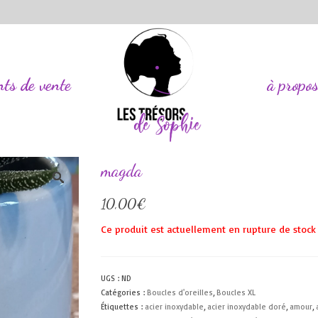
nts de vente
à propo
magda
10,00
€
Ce produit est actuellement en rupture de stock 
UGS :
ND
Catégories :
Boucles d'oreilles
,
Boucles XL
Étiquettes :
acier inoxydable
,
acier inoxydable doré
,
amour
,